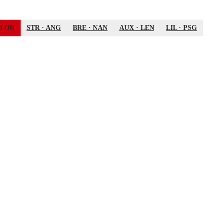
LOR
STR
·
ANG
BRE
·
NAN
AUX
·
LEN
LIL
·
PSG