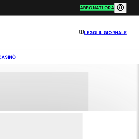
ABBONATI ORA
LEGGI IL GIORNALE
CASINÒ