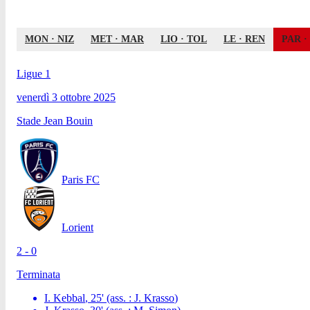
MON
·
NIZ
MET
·
MAR
LIO
·
TOL
LE
·
REN
PAR
·
Ligue 1
venerdì 3 ottobre 2025
Stade Jean Bouin
Paris FC
Lorient
2 - 0
Terminata
I. Kebbal
,
25
'
(ass. :
J. Krasso
)