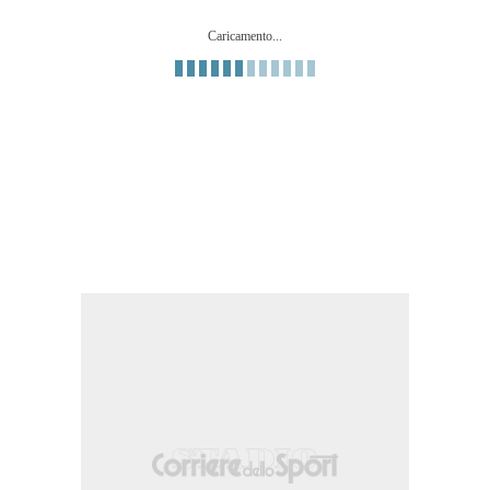
Caricamento...
ria meta' campo.
a centro area che esce di molto sulla destra. Assist di Jonathan Ikoné.
.
e nella meta' campo avversaria.
 area parato sotto la traversa. Assist di Arthur Avom con cross.
pha Mbow (Paris FC).
i area. Assist di Aiyegun Tosin.
scia destra.
propria meta' campo.
 fuori area che esce di molto sulla destra. Assist di Arthur Avom.