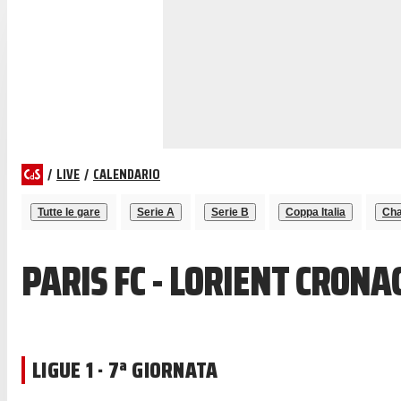
/
LIVE
/
CALENDARIO
Tutte le gare
Serie A
Serie B
Coppa Italia
Cha
PARIS FC - LORIENT CRONA
LIGUE 1 · 7ª GIORNATA