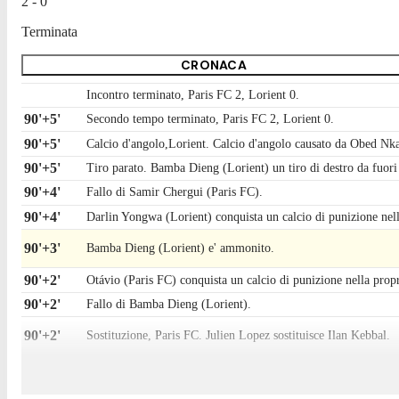
2 - 0
Terminata
CRONACA
Incontro terminato, Paris FC 2, Lorient 0.
90'+5'
Secondo tempo terminato, Paris FC 2, Lorient 0.
90'+5'
Calcio d'angolo,Lorient. Calcio d'angolo causato da Obed Nk
90'+5'
Tiro parato. Bamba Dieng (Lorient) un tiro di destro da fuori a
90'+4'
Fallo di Samir Chergui (Paris FC).
90'+4'
Darlin Yongwa (Lorient) conquista un calcio di punizione nel
90'+3'
Bamba Dieng (Lorient) e' ammonito.
90'+2'
Otávio (Paris FC) conquista un calcio di punizione nella prop
90'+2'
Fallo di Bamba Dieng (Lorient).
90'+2'
Sostituzione, Paris FC. Julien Lopez sostituisce Ilan Kebbal.
90'+1'
Fallo di Thibault De Smet (Paris FC).
90'+1'
Joel Mvuka (Lorient) conquista un calcio di punizione sulla fa