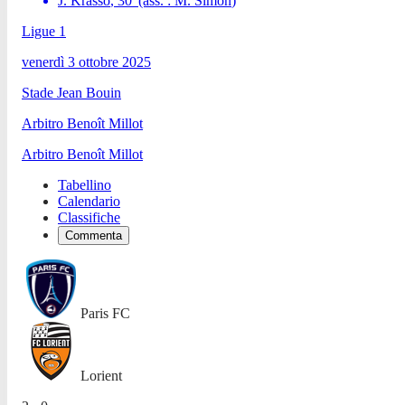
J. Krasso
,
30
'
(ass. :
M. Simon
)
Ligue 1
venerdì 3 ottobre 2025
Stade Jean Bouin
Arbitro
Benoît Millot
Arbitro
Benoît Millot
Tabellino
Calendario
Classifiche
Commenta
Paris FC
Lorient