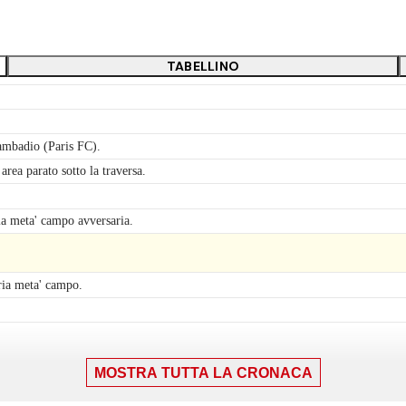
TABELLINO
ambadio (Paris FC).
rea parato sotto la traversa.
la meta' campo avversaria.
ria meta' campo.
MOSTRA TUTTA LA CRONACA
scia destra.