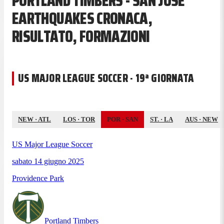
PORTLAND TIMBERS - SAN JOSE
EARTHQUAKES CRONACA,
RISULTATO, FORMAZIONI
US MAJOR LEAGUE SOCCER · 19ª GIORNATA
NEW
·
ATL
LOS
·
TOR
POR
·
SAN
ST.
·
LA
AUS
·
NEW
US Major League Soccer
sabato 14 giugno 2025
Providence Park
Portland Timbers