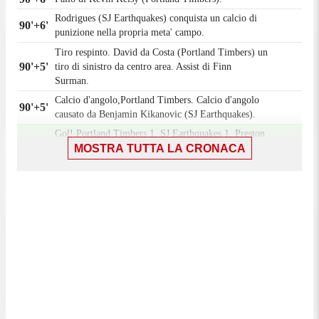
Rodrigues (SJ Earthquakes) conquista un calcio di
90'+6'
punizione nella propria meta' campo.
Tiro respinto. David da Costa (Portland Timbers) un
90'+5'
tiro di sinistro da centro area. Assist di Finn
Surman.
Calcio d'angolo,Portland Timbers. Calcio d'angolo
90'+5'
causato da Benjamin Kikanovic (SJ Earthquakes).
Gol! Portland Timbers 1, SJ Earthquakes 1. Preston
MOSTRA TUTTA LA CRONACA
Judd (SJ Earthquakes) un tiro di sinistro da
90'+3'
posizione molto ravvicinata palla indirizzata
nell'angolino in basso a sinistra.
Tiro parato. Ousseni Bouda (SJ Earthquakes) un tiro
90'+3'
di destro da fuori area parato palla indirizzata nel
centro della porta. Assist di Dave Romney.
90'+2'
Fallo di Jimer Fory (Portland Timbers).
Benjamin Kikanovic (SJ Earthquakes) conquista un
90'+2'
calcio di punizione sulla fascia destra.
90'
Il quarto ufficiale ha indicato 6 minuti di recupero.
Fuorigioco. Ian Smith(Portland Timbers) prova il