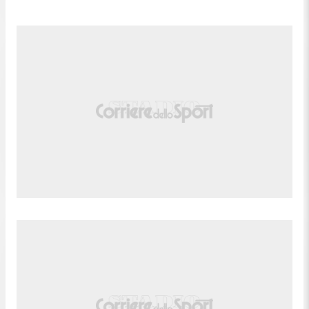
90'
lancio lungo, ma Kevin Kelsy e' colto in fuorigioco.
Fuorigioco. Kevin Kelsy(Portland Timbers) prova il
89'
lancio lungo, ma Ian Smith e' colto in fuorigioco.
Omir Fernandez (Portland Timbers) conquista un
88'
calcio di punizione nella propria meta' campo.
88'
Fallo di Vítor Costa (SJ Earthquakes).
Sostituzione, SJ Earthquakes. Benjamin Kikanovic
86'
sostituisce DeJuan Jones.
Sostituzione, SJ Earthquakes. Ousseni Bouda
86'
sostituisce Cristian Arango.
Tiro parato. David da Costa (Portland Timbers) un
84'
tiro di destro dalla destra dell'area parato palla
indirizzata nel centro della porta.
83'
Fallo di mano di David Ayala (Portland Timbers).
David Ayala (Portland Timbers) conquista un calcio
80'
di punizione nella propria meta' campo.
80'
Fallo di Preston Judd (SJ Earthquakes).
Sostituzione, Portland Timbers. Ian Smith
80'