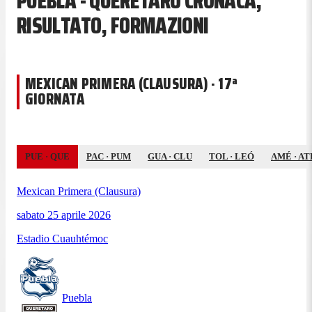
PUEBLA - QUERÉTARO CRONACA,
RISULTATO, FORMAZIONI
MEXICAN PRIMERA (CLAUSURA) · 17ª
GIORNATA
PUE
·
QUE
PAC
·
PUM
GUA
·
CLU
TOL
·
LEÓ
AMÉ
·
AT
Mexican Primera (Clausura)
sabato 25 aprile 2026
Estadio Cuauhtémoc
Puebla