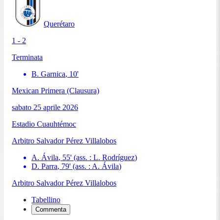
Querétaro
1 - 2
Terminata
B. Garnica
,
10
'
Mexican Primera (Clausura)
sabato 25 aprile 2026
Estadio Cuauhtémoc
Arbitro
Salvador Pérez Villalobos
A. Ávila
,
55
'
(ass. :
L. Rodríguez
)
D. Parra
,
79
'
(ass. :
A. Ávila
)
Arbitro
Salvador Pérez Villalobos
Tabellino
Commenta