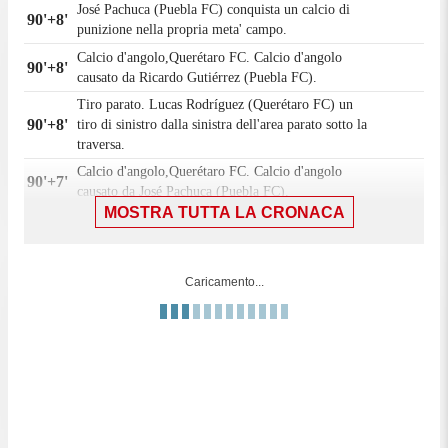
José Pachuca (Puebla FC) conquista un calcio di
90'+8'
punizione nella propria meta' campo.
Calcio d'angolo,Querétaro FC. Calcio d'angolo
90'+8'
causato da Ricardo Gutiérrez (Puebla FC).
Tiro parato. Lucas Rodríguez (Querétaro FC) un
90'+8'
tiro di sinistro dalla sinistra dell'area parato sotto la
traversa.
Calcio d'angolo,Querétaro FC. Calcio d'angolo
90'+7'
causato da José Pachuca (Puebla FC).
MOSTRA TUTTA LA CRONACA
90'+5'
Fallo di Bernardo Parra (Querétaro FC).
Eduardo Mustre (Puebla FC) conquista un calcio di
90'+5'
punizione nella propria meta' campo.
Caricamento...
90'
Il quarto ufficiale ha indicato 8 minuti di recupero.
Sostituzione, Puebla FC. Eduardo Mustre sostituisce
90'
Fernando Monárrez.
Calcio d'angolo,Puebla FC. Calcio d'angolo causato
89'
da Lucas Abascia (Querétaro FC).
Tiro respinto. Carlos Baltazar (Puebla FC) un tiro di
89'
destro da fuori area. Assist di Luis Gabriel Rey.