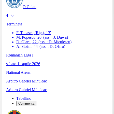
O.Galati
4 - 0
Terminata
F. Tanase
, (Rig.)
,
13
'
M. Popescu
,
20
'
(ass. :
J. Dawa
)
D. Olaru
,
22
'
(ass. :
D. Miculescu
)
A. Stoian
,
44
'
(ass. :
D. Olaru
)
Romanian Liga I
sabato 11 aprile 2026
National Arena
Arbitro
Gabriel Mihuleac
Arbitro
Gabriel Mihuleac
Tabellino
Commenta