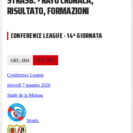
STRASB. - RAYO CRONACA,
RISULTATO, FORMAZIONI
CONFERENCE LEAGUE · 14ª GIORNATA
CRY
·
SHA
STR
·
RAY
Conference League
giovedì 7 maggio 2026
Stade de la Meinau
Strasb.