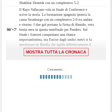
Shakhtar Donetsk con un complessivo 5-2.
Il Rayo Vallecano vola in finale di Conference e
scrive la storia. La formazione spagnola ipoteca la
causa Strasburgo con un complessivo 2-0 tra andata
e ritorno. I due gol portano la firma di Alemão, vera
90'+7'
bestia nera in questa semifinale per Penders. Sul
finale i francesi conquistano una chance
importantissima, ma Enciso dagli undici metri si fa
ipnotizzare da Batalla che sigilla definitivamente il
match.
MOSTRA TUTTA LA CRONACA
90'+6'
Finisce qui: Strasburgo 0-2 Rayo Vallecano!
PARA BATALLA! Enciso con il destro incrocia,
l'estremo difensore ospite intuisce e mantiene la
Caricamento...
90'+4'
porta inviolata anche sulla pronta respinta di
Doukoure!
RIGORE STRASBURGO! Fallo di mano in area di
90'+2'
Óscar Valentin.
90'+1'
Sei minuti di recupero.
Ci prova Ouattara, pallone fuori dallo specchio della
90'
porta.