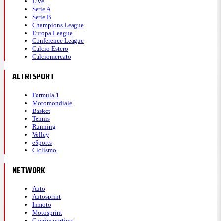
Live
Serie A
Serie B
Champions League
Europa League
Conference League
Calcio Estero
Calciomercato
ALTRI SPORT
Formula 1
Motomondiale
Basket
Tennis
Running
Volley
eSports
Ciclismo
NETWORK
Auto
Autosprint
Inmoto
Motosprint
Guerinsportivo