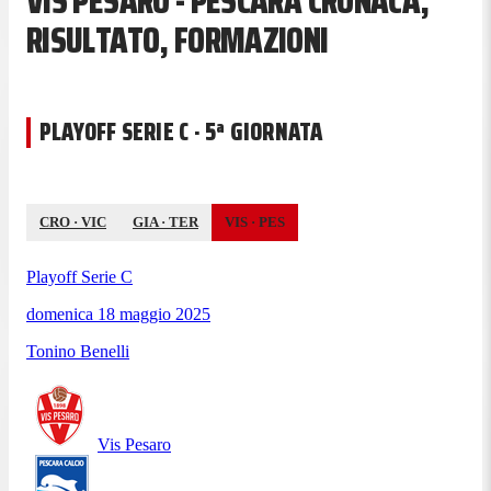
VIS PESARO - PESCARA CRONACA,
RISULTATO, FORMAZIONI
PLAYOFF SERIE C · 5ª GIORNATA
CRO
·
VIC
GIA
·
TER
VIS
·
PES
Playoff Serie C
domenica 18 maggio 2025
Tonino Benelli
Vis Pesaro