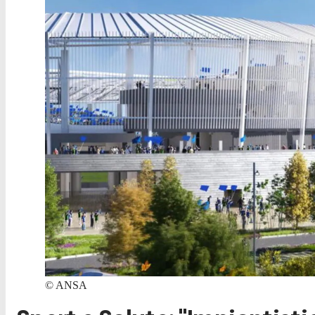
©
ANSA