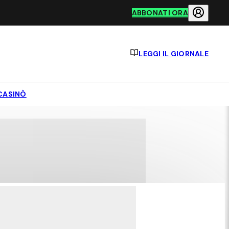
ABBONATI ORA
LEGGI IL GIORNALE
CASINÒ