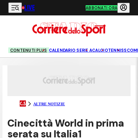
LIVE
Vai al contenuto principale
ABBONATI ORA
CONTENUTI PLUS
CALENDARIO SERIE A
CALCIO
TENNIS
SCOM
ALTRE NOTIZIE
Cinecittà World in prima
serata su Italia1