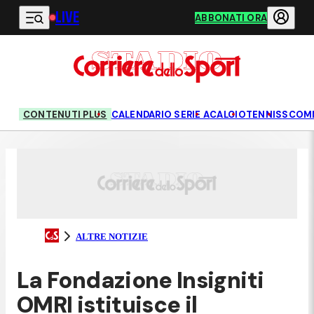
LIVE
Vai al contenuto principale
ABBONATI ORA
CONTENUTI PLUS
CALENDARIO SERIE A
CALCIO
TENNIS
SCOM
ALTRE NOTIZIE
La Fondazione Insigniti
OMRI istituisce il