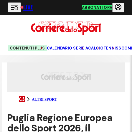
LIVE
Vai al contenuto principale
ABBONATI ORA
CONTENUTI PLUS
CALENDARIO SERIE A
CALCIO
TENNIS
SCOM
ALTRI SPORT
Puglia Regione Europea
dello Sport 2026, il