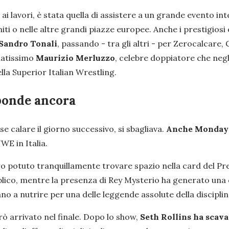
ai lavori, è stata quella di assistere a un grande evento i
ti o nelle altre grandi piazze europee. Anche i prestigiosi
Sandro Tonali
, passando - tra gli altri - per Zerocalcare,
amatissimo
Maurizio Merluzzo
, celebre doppiatore che neg
nella Superior Italian Wrestling.
sponde ancora
se calare il giorno successivo, si sbagliava.
Anche
Monday N
E in Italia.
o potuto tranquillamente trovare spazio nella card del Pr
blico, mentre la presenza di Rey Mysterio ha generato una de
no a nutrire per una delle leggende assolute della disciplin
rò arrivato nel finale. Dopo lo show,
Seth Rollins ha scaval