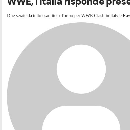
WWE, l'Italia risponde prese
Due serate da tutto esaurito a Torino per WWE Clash in Italy e Raw.