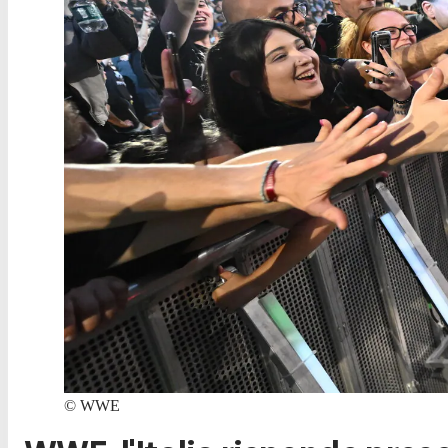
©
WWE