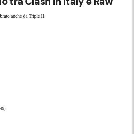
o tra Clash in Italy e Raw
ebrato anche da Triple H
:49)