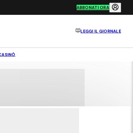
ABBONATI ORA
LEGGI IL GIORNALE
CASINÒ