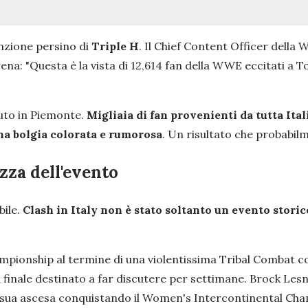
enzione persino di
Triple H
. Il Chief Content Officer della
rena:
"Questa è la vista di 12,614 fan della WWE eccitati a 
uto in Piemonte.
Migliaia di fan provenienti da tutta Ita
na bolgia colorata e rumorosa
. Un risultato che probabilm
ezza dell'evento
bile.
Clash in Italy non è stato soltanto un evento storic
pionship al termine di una violentissima Tribal Combat 
nale destinato a far discutere per settimane. Brock Lesna
sua ascesa conquistando il Women's Intercontinental Cham