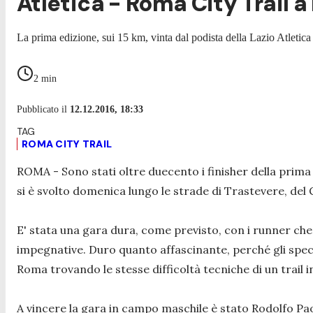
Atletica - Roma City Trail 
La prima edizione, sui 15 km, vinta dal podista della Lazio Atleti
2
min
Pubblicato il
12.12.2016, 18:33
ROMA CITY TRAIL
ROMA - Sono stati oltre duecento i finisher della prima
si è svolto domenica lungo le strade di Trastevere, del Gi
E' stata una gara dura, come previsto, con i runner che h
impegnative. Duro quanto affascinante, perché gli specia
Roma trovando le stesse difficoltà tecniche di un trail
A vincere la gara in campo maschile è stato Rodolfo Pao