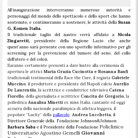
All’inaugurazione interverranno numerose autorità e
personaggi del mondo dello spettacolo e dello sport che hanno
sostenuto, e continueranno a sostenere, le attività della
Susan
G. Komen Italia.
Il tradizionale taglio del nastro verrà affidato a
Nicola
Zingaretti,
presidente della Regione Lazio che anche
quest’anno sarà presente con uno sportello informativo per gli
screening per la prevenzione del tumore del seno, del collo
dell’utero e del colon.
Saranno certamente presenti a dare lustro alla cerimonia di
apertura le attrici
Maria Grazia Cucinotta e Rosanna Banfi
tradizionali testimonial della Race the Cure, il regista
Gabriele
Muccino
, il produttore e presidente del Napoli calcio
Aurelio
De Laurentiis
, la scrittrice e conduttrice televisiva
Catena
Fiorello
, della giornalista e scrittrice
Concita de Gregorio
, la
poliedrica
Annalisa Minetti
ex miss Italia, cantante ed oggi
azzurra della nazionale paralimpica di atletica leggera, il
popolare “Lucky” della
pallavolo
Andrea Lucchetta
,
il
Direttore Generale della
Fondazione Johnson&Johnson
Policlinico
Barbara Saba
e il Presidente della Fondazione
Universitario Agostino Gemelli
Giovanni