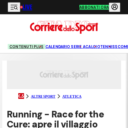
LIVE
Vai al contenuto principale
ABBONATI ORA
CONTENUTI PLUS
CALENDARIO SERIE A
CALCIO
TENNIS
SCOM
ALTRI SPORT
ATLETICA
Running - Race for the
Cure: apre il villaggio