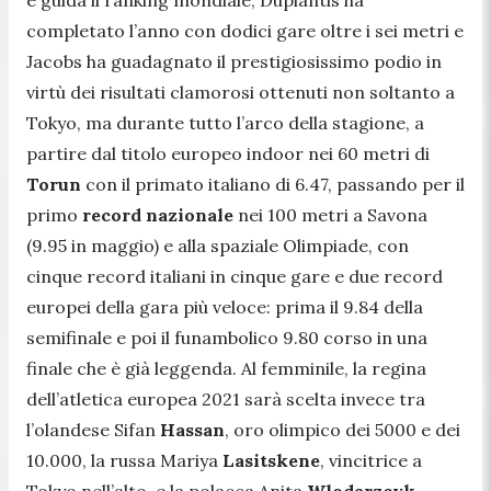
e guida il ranking mondiale, Duplantis ha
completato l’anno con dodici gare oltre i sei metri e
Jacobs ha guadagnato il prestigiosissimo podio in
virtù dei risultati clamorosi ottenuti non soltanto a
Tokyo, ma durante tutto l’arco della stagione, a
partire dal titolo europeo indoor nei 60 metri di
Torun
con il primato italiano di 6.47, passando per il
primo
record nazionale
nei 100 metri a Savona
(9.95 in maggio) e alla spaziale Olimpiade, con
cinque record italiani in cinque gare e due record
europei della gara più veloce: prima il 9.84 della
semifinale e poi il funambolico 9.80 corso in una
finale che è già leggenda. Al femminile, la regina
dell’atletica europea 2021 sarà scelta invece tra
l’olandese Sifan
Hassan
, oro olimpico dei 5000 e dei
10.000, la russa Mariya
Lasitskene
, vincitrice a