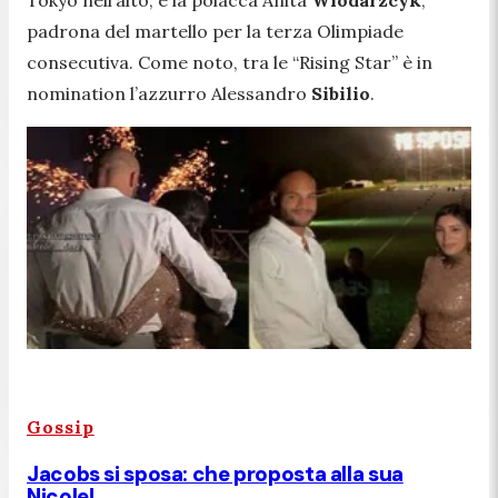
Tokyo nell’alto, e la polacca Anita
Wlodarzcyk
,
padrona del martello per la terza Olimpiade
consecutiva. Come noto, tra le “Rising Star” è in
nomination l’azzurro Alessandro
Sibilio
.
Gossip
Jacobs si sposa: che proposta alla sua
Nicole!