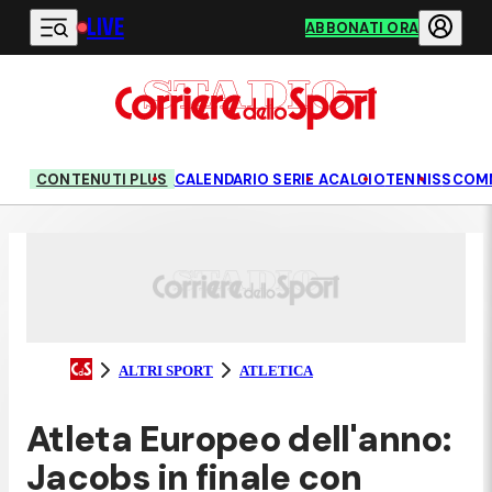
LIVE
Vai al contenuto principale
ABBONATI ORA
CONTENUTI PLUS
CALENDARIO SERIE A
CALCIO
TENNIS
SCOM
ALTRI SPORT
ATLETICA
Atleta Europeo dell'anno:
Jacobs in finale con