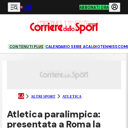
LIVE
Vai al contenuto principale
ABBONATI ORA
CONTENUTI PLUS
CALENDARIO SERIE A
CALCIO
TENNIS
SCOM
ALTRI SPORT
ATLETICA
Atletica paralimpica:
presentata a Roma la