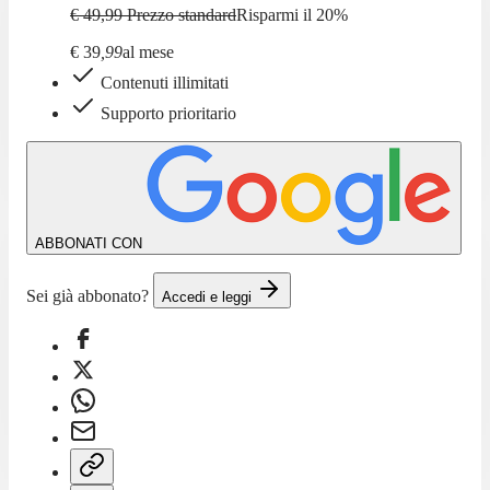
€ 49,99
Prezzo standard
Risparmi il
20
%
€
39
,
99
al mese
Contenuti illimitati
Supporto prioritario
ABBONATI CON
Sei già abbonato?
Accedi e leggi