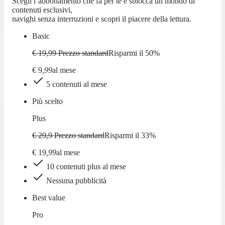
Scegli l’abbonamento che fa per te e sblocca un mondo di
contenuti esclusivi,
navighi senza interruzioni e scopri il piacere della lettura.
Basic
€ 19,99
Prezzo standard
Risparmi il
50
%
€
9
,
99
al mese
5 contenuti al mese
Più scelto
Plus
€ 29,9
Prezzo standard
Risparmi il
33
%
€
19
,
99
al mese
10 contenuti plus al mese
Nessuna pubblicità
Best value
Pro