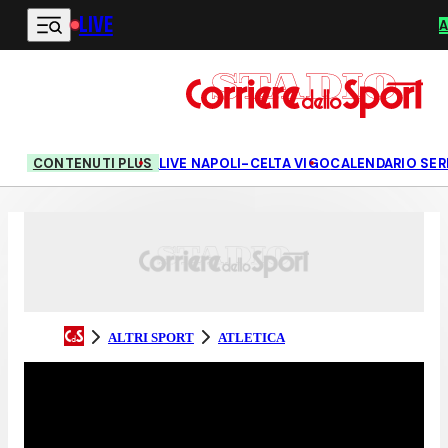
LIVE
Vai al contenuto principale
A
CONTENUTI PLUS
LIVE NAPOLI-CELTA VIGO
CALENDARIO SERI
ALTRI SPORT
ATLETICA