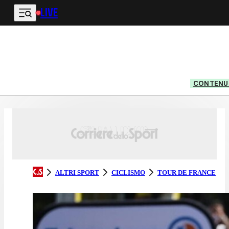
LIVE
Vai al contenuto principale
CONTENUT
ALTRI SPORT
CICLISMO
TOUR DE FRANCE