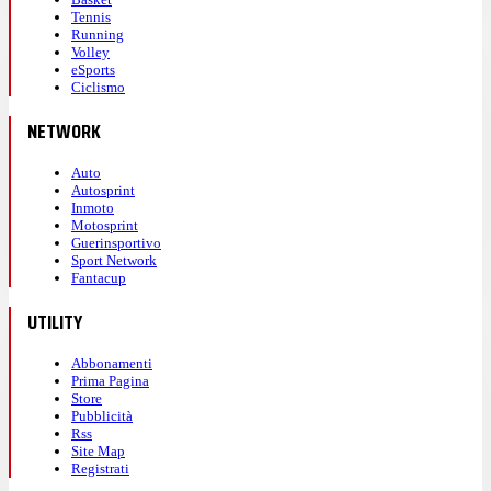
Tennis
Running
Volley
eSports
Ciclismo
NETWORK
Auto
Autosprint
Inmoto
Motosprint
Guerinsportivo
Sport Network
Fantacup
UTILITY
Abbonamenti
Prima Pagina
Store
Pubblicità
Rss
Site Map
Registrati