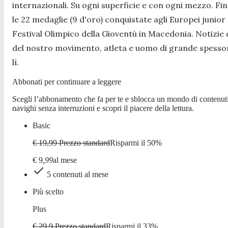
internazionali. Su ogni superficie e con ogni mezzo. Finora,
le 22 medaglie (9 d'oro) conquistate agli Europei junior 
Festival Olimpico della Gioventù in Macedonia. Notizie d
del nostro movimento, atleta e uomo di grande spessore"
lì.
Abbonati per continuare a leggere
Scegli l’abbonamento che fa per te e sblocca un mondo di contenuti
navighi senza interruzioni e scopri il piacere della lettura.
Basic
€ 19,99
Prezzo standard
Risparmi il
50
%
€
9
,
99
al mese
5 contenuti al mese
Più scelto
Plus
€ 29,9
Prezzo standard
Risparmi il
33
%