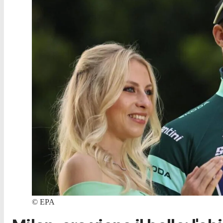
©
EPA