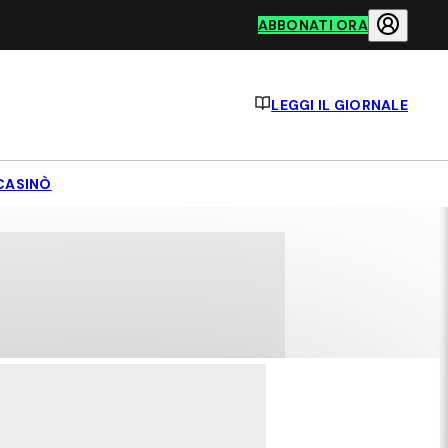
ABBONATI ORA
LEGGI IL GIORNALE
CASINÒ