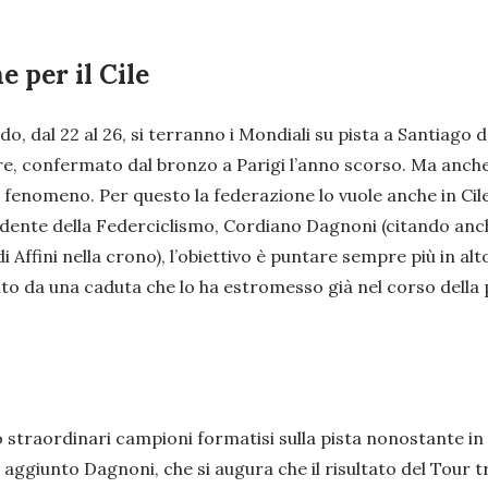
 per il Cile
o, dal 22 al 26, si terranno i Mondiali su pista a Santiago de
e, confermato dal bronzo a Parigi l’anno scorso. Ma anche 
i un fenomeno. Per questo la federazione lo vuole anche in 
idente della Federciclismo, Cordiano Dagnoni (citando anche 
 di Affini nella crono), l’obiettivo è puntare sempre più in a
adito da una caduta che lo ha estromesso già nel corso della
no straordinari campioni formatisi sulla pista nonostante in 
ha aggiunto Dagnoni, che si augura che il risultato del Tou