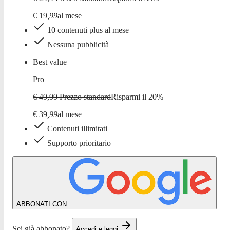
€
19
,
99
al mese
10 contenuti plus al mese
Nessuna pubblicità
Best value
Pro
€ 49,99
Prezzo standard
Risparmi il
20
%
€
39
,
99
al mese
Contenuti illimitati
Supporto prioritario
ABBONATI CON
Sei già abbonato?
Accedi e leggi