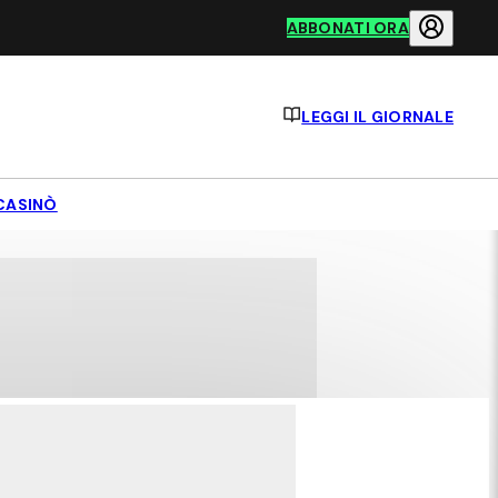
ABBONATI ORA
LEGGI IL GIORNALE
CASINÒ