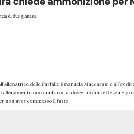
cura chiede ammonizione per
ncia di due ginnaste
l’allenatrice delle Farfalle Emanuela Maccarani e all’ex dir
 di allenamento non conformi ai doveri di correttezza e pr
per non aver commesso il fatto.