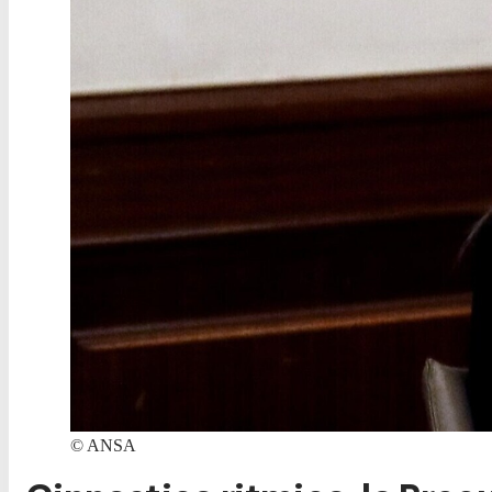
©
ANSA