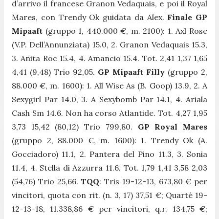
d’arrivo il francese Granon Vedaquais, e poi il Royal
Mares, con Trendy Ok guidata da Alex.
Finale GP
Mipaaft
(gruppo 1, 440.000 €, m. 2100): 1. Axl Rose
(V.P. Dell’Annunziata) 15.0, 2. Granon Vedaquais 15.3,
3. Anita Roc 15.4, 4. Amancio 15.4. Tot. 2,41 1,37 1,65
4,41 (9,48) Trio 92,05.
GP Mipaaft Filly
(gruppo 2,
88.000 €, m. 1600): 1. All Wise As (B. Goop) 13.9, 2. A
Sexygirl Par 14.0, 3. A Sexybomb Par 14.1, 4. Ariala
Cash Sm 14.6. Non ha corso Atlantide. Tot. 4,27 1,95
3,73 15,42 (80,12) Trio 799,80.
GP Royal Mares
(gruppo 2, 88.000 €, m. 1600): 1. Trendy Ok (A.
Gocciadoro) 11.1, 2. Pantera del Pino 11.3, 3. Sonia
11.4, 4. Stella di Azzurra 11.6. Tot. 1,79 1,41 3,58 2,03
(54,76) Trio 25,66.
TQQ
: Tris 19-12-13, 673,80 € per
vincitori, quota con rit. (n. 3, 17) 37,51 €; Quarté 19-
12-13-18, 11.338,86 € per vincitori, q.r. 134,75 €;