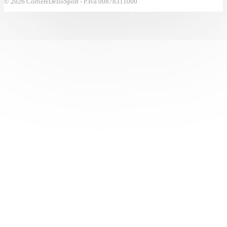
© 2026 CorriereDelloSport - P.Iva 00878311000