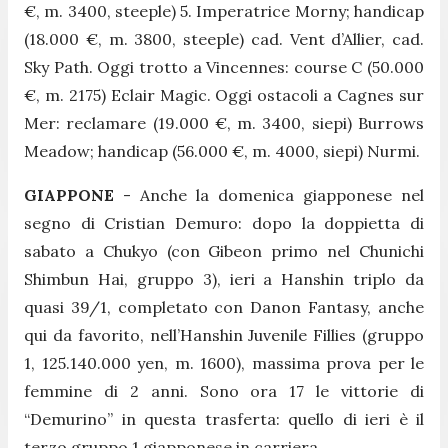
€, m. 3400, steeple) 5. Imperatrice Morny; handicap
(18.000 €, m. 3800, steeple) cad. Vent d’Allier, cad.
Sky Path. Oggi trotto a Vincennes: course C (50.000
€, m. 2175) Eclair Magic. Oggi ostacoli a Cagnes sur
Mer: reclamare (19.000 €, m. 3400, siepi) Burrows
Meadow; handicap (56.000 €, m. 4000, siepi) Nurmi.
GIAPPONE
- Anche la domenica giapponese nel
segno di Cristian Demuro: dopo la doppietta di
sabato a Chukyo (con Gibeon primo nel Chunichi
Shimbun Hai, gruppo 3), ieri a Hanshin triplo da
quasi 39/1, completato con Danon Fantasy, anche
qui da favorito, nell’Hanshin Juvenile Fillies (gruppo
1, 125.140.000 yen, m. 1600), massima prova per le
femmine di 2 anni. Sono ora 17 le vittorie di
“Demurino” in questa trasferta: quello di ieri è il
terzo gruppo 1 giapponese in carriera.