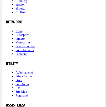
Running
Volley
eSports
Ciclismo
NETWORK
Auto
Autosprint
Inmoto
Motosprint
Guerinsportivo
Sport Network
Fantacup
UTILITY
Abbonamenti
Prima Pagina
Store
Pubblicità
Rss
Site Map
Registrati
ASSISTENZA