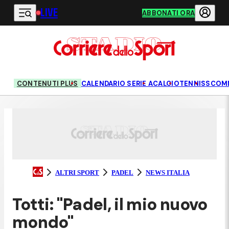
LIVE
Vai al contenuto principale
ABBONATI ORA
CONTENUTI PLUS
CALENDARIO SERIE A
CALCIO
TENNIS
SCOM
ALTRI SPORT
PADEL
NEWS ITALIA
Totti: "Padel, il mio nuovo
mondo"