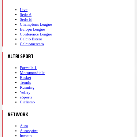
Live
Serie A
Serie B
Champions League
Europa League
Conference League
Calcio Estero
Calciomercato
ALTRI SPORT
Formula 1
Motomondiale
Basket
Tennis
Running
Volley
eSports
Ciclismo
NETWORK
Auto
Autosprint
Inmoto