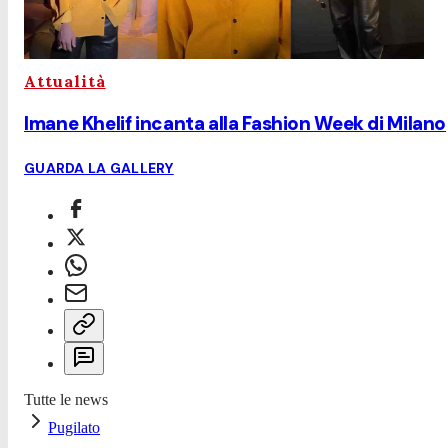
Attualità
Imane Khelif incanta alla Fashion Week di Milano
GUARDA LA GALLERY
Tutte le news
Pugilato