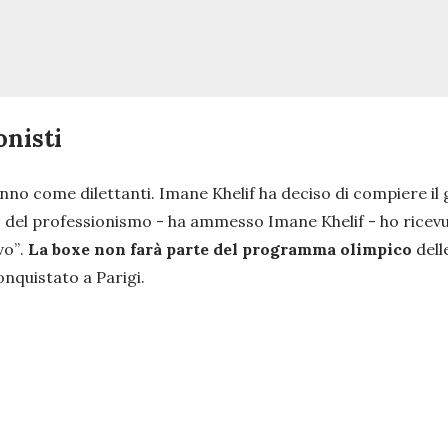
onisti
nno come dilettanti. Imane Khelif ha deciso di compiere il g
 del professionismo
- ha ammesso Imane Khelif -
ho ricev
vo”
.
La boxe non farà parte del programma olimpico
dell
onquistato a Parigi.