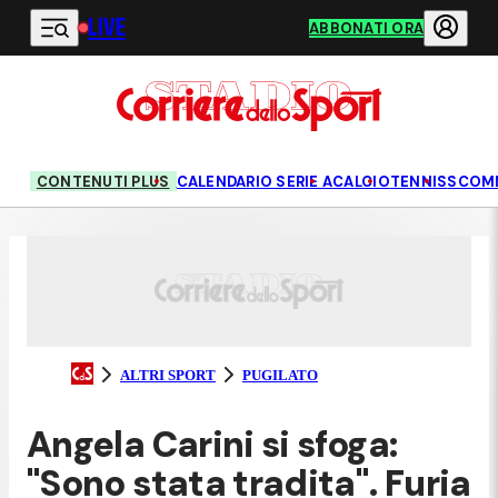
LIVE
Vai al contenuto principale
ABBONATI ORA
CONTENUTI PLUS
CALENDARIO SERIE A
CALCIO
TENNIS
SCOM
ALTRI SPORT
PUGILATO
Angela Carini si sfoga:
"Sono stata tradita". Furia