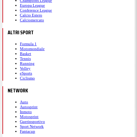
Champions League
Europa League
Conference League
Calcio Estero
Calciomercato
ALTRI SPORT
Formula 1
Motomondiale
Basket
Tennis
Running
Volley
eSports
Ciclismo
NETWORK
Auto
Autosprint
Inmoto
Motosprint
Guerinsportivo
Sport Network
Fantacup