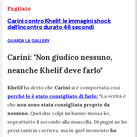
Pugilato
Carini contro Khelif: le immagini shock
dell'incontro durato 46 secondi
GUARDA LA GALLERY
Carini: "Non giudico nessuno,
neanche Khelif deve farlo"
Khelif
ha detto che
Carini
si è comportata così
perché le è stato consigliato di farlo:
"La verità è
che
non sono stata consigliata proprio da
nessuno
. Quei due colpi mi hanno messa ko,
soprattutto il secondo alla mascella. Di pugni ne ho
presi tanti in carriera, ma in quel momento
ho