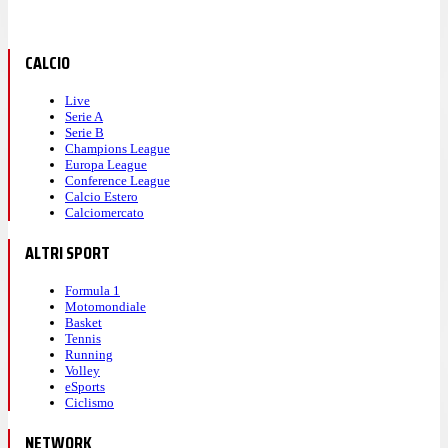
CALCIO
Live
Serie A
Serie B
Champions League
Europa League
Conference League
Calcio Estero
Calciomercato
ALTRI SPORT
Formula 1
Motomondiale
Basket
Tennis
Running
Volley
eSports
Ciclismo
NETWORK