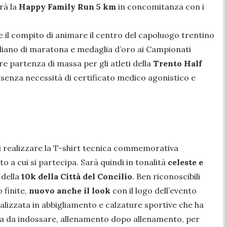
rà la
Happy Family Run 5 km
in concomitanza con i
 il compito di animare il centro del capoluogo trentino
italiano di maratona e medaglia d’oro ai Campionati
partenza di massa per gli atleti della
Trento Half
, senza necessità di certificato medico agonistico e
 di realizzare la T-shirt tecnica commemorativa
to a cui si partecipa. Sarà quindi in tonalità
celeste e
 della
10k della Città del Concilio
. Ben riconoscibili
finite,
nuovo anche il look
con il logo dell’evento
ializzata in abbigliamento e calzature sportive che ha
na da indossare, allenamento dopo allenamento, per