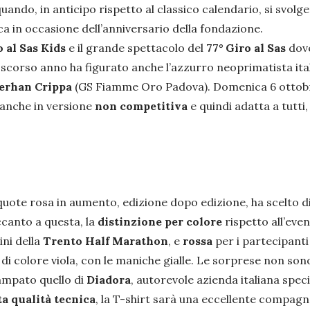
do, in anticipo rispetto al classico calendario, si svolge
a in occasione dell’anniversario della fondazione.
 al Sas Kids
e il grande spettacolo del
77° Giro al Sas
dove
i lo scorso anno ha figurato anche l’azzurro neoprimatista 
rhan Crippa
(GS Fiamme Oro Padova). Domenica 6 ottobre 
 anche in versione
non competitiva
e quindi adatta a tutti
e quote rosa in aumento, edizione dopo edizione, ha scelto
ccanto a questa, la
distinzione per colore
rispetto all’even
ni della
Trento Half Marathon
, e
rossa
per i partecipanti
i colore viola, con le maniche gialle. Le sorprese non sono 
ampato quello di
Diadora
, autorevole azienda italiana spec
ta qualità tecnica
, la T-shirt sarà una eccellente compag