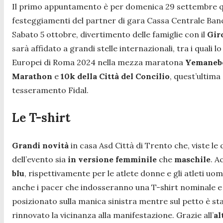
Il primo appuntamento è per domenica 29 settembre quan
festeggiamenti del partner di gara Cassa Centrale Banc
Sabato 5 ottobre, divertimento delle famiglie con il
Giro
sarà affidato a grandi stelle internazionali, tra i qual
Europei di Roma 2024 nella mezza maratona
Yemanebe
Marathon
e
10k della Città del Concilio
, quest’ultima
tesseramento Fidal.
Le T-shirt
Grandi novità
in casa Asd Città di Trento che, viste l
dell’evento sia
in versione femminile
che
maschile
. A
blu
, rispettivamente per le atlete donne e gli atleti uomi
anche i pacer che indosseranno una T-shirt nominale e d
posizionato sulla manica sinistra mentre sul petto è st
rinnovato la vicinanza alla manifestazione. Grazie all’
al