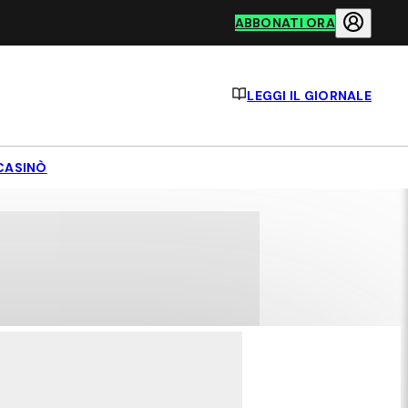
ABBONATI ORA
LEGGI IL GIORNALE
CASINÒ