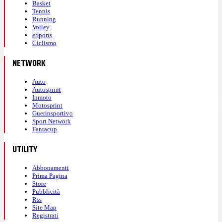
Basket
Tennis
Running
Volley
eSports
Ciclismo
NETWORK
Auto
Autosprint
Inmoto
Motosprint
Guerinsportivo
Sport Network
Fantacup
UTILITY
Abbonamenti
Prima Pagina
Store
Pubblicità
Rss
Site Map
Registrati