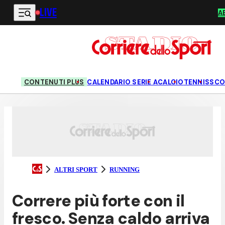
LIVE
Vai al contenuto principale
A
CONTENUTI PLUS
CALENDARIO SERIE A
CALCIO
TENNIS
SCO
ALTRI SPORT
RUNNING
Correre più forte con il
fresco. Senza caldo arriva