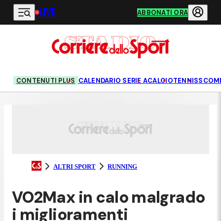
LIVE
Vai al contenuto principale
ABBONATI ORA
CONTENUTI PLUS
CALENDARIO SERIE A
CALCIO
TENNIS
SCOM
ALTRI SPORT
RUNNING
VO2Max in calo malgrado
i miglioramenti