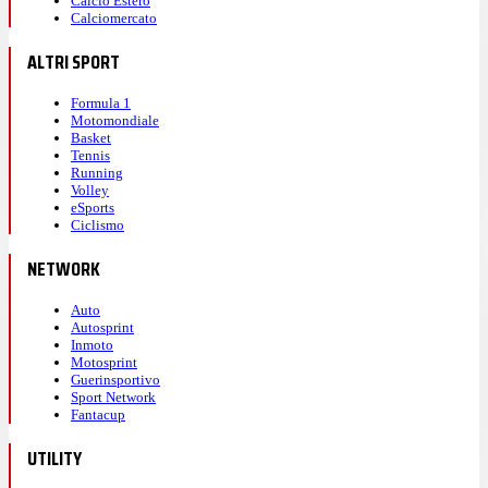
Calcio Estero
Calciomercato
ALTRI SPORT
Formula 1
Motomondiale
Basket
Tennis
Running
Volley
eSports
Ciclismo
NETWORK
Auto
Autosprint
Inmoto
Motosprint
Guerinsportivo
Sport Network
Fantacup
UTILITY