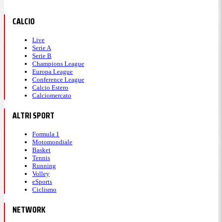
CALCIO
Live
Serie A
Serie B
Champions League
Europa League
Conference League
Calcio Estero
Calciomercato
ALTRI SPORT
Formula 1
Motomondiale
Basket
Tennis
Running
Volley
eSports
Ciclismo
NETWORK