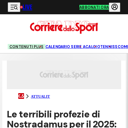
LIVE
Vai al contenuto principale
ABBONATI ORA
CONTENUTI PLUS
CALENDARIO SERIE A
CALCIO
TENNIS
SCOM
ATTUALIT
Le terribili profezie di
Nostradamus per il 2025: