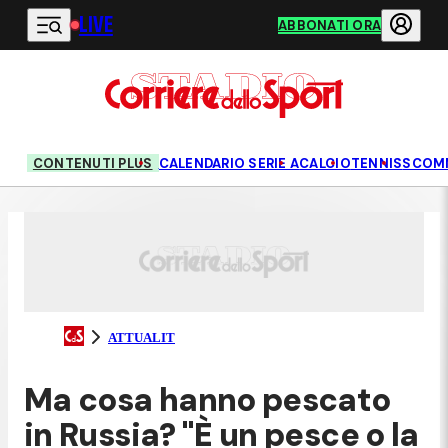
LIVE
Vai al contenuto principale
ABBONATI ORA
CONTENUTI PLUS
CALENDARIO SERIE A
CALCIO
TENNIS
SCOM
ATTUALIT
Ma cosa hanno pescato
in Russia? "È un pesce o la