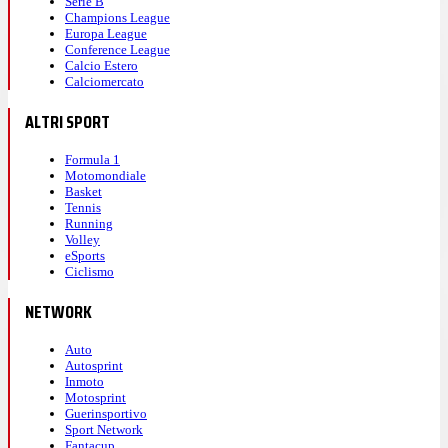
Serie B
Champions League
Europa League
Conference League
Calcio Estero
Calciomercato
ALTRI SPORT
Formula 1
Motomondiale
Basket
Tennis
Running
Volley
eSports
Ciclismo
NETWORK
Auto
Autosprint
Inmoto
Motosprint
Guerinsportivo
Sport Network
Fantacup