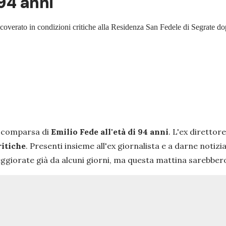
94 anni
 ricoverato in condizioni critiche alla Residenza San Fedele di Segrate
a scomparsa di
Emilio Fede all'età di 94 anni
. L'ex direttor
ritiche
. Presenti insieme all'ex giornalista e a darne notiz
peggiorate già da alcuni giorni, ma questa mattina sarebbe