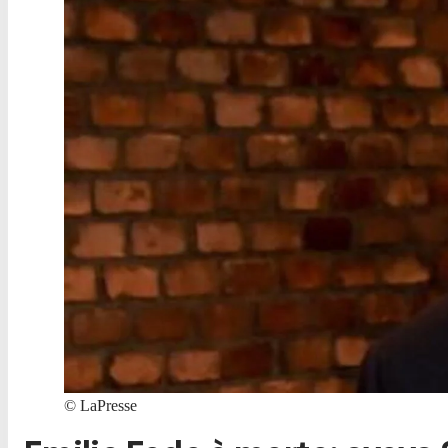
©
LaPresse