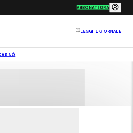
ABBONATI ORA
LEGGI IL GIORNALE
CASINÒ