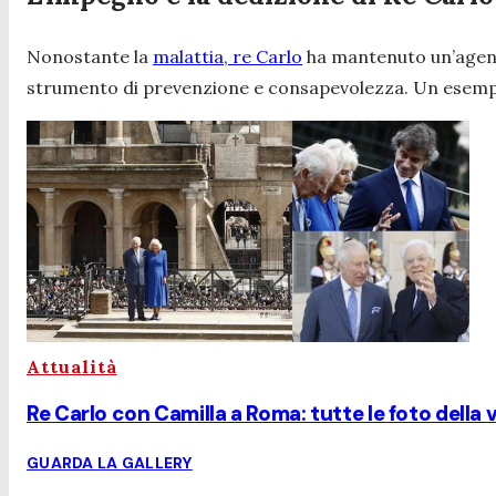
Nonostante la
malattia, re Carlo
ha mantenuto un’agenda 
strumento di prevenzione e consapevolezza. Un esemp
Attualità
Re Carlo con Camilla a Roma: tutte le foto della v
GUARDA LA GALLERY