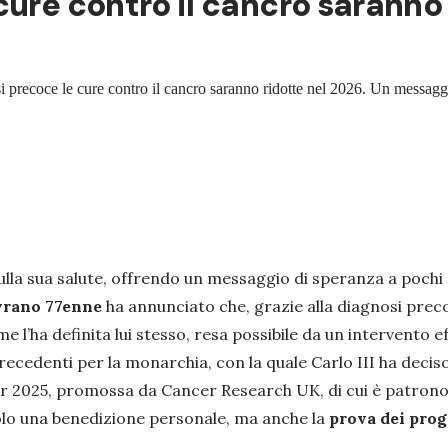
ure contro il cancro saranno 
osi precoce le cure contro il cancro saranno ridotte nel 2026. Un messag
a sua salute, offrendo un messaggio di speranza a pochi 
vrano 77enne
ha annunciato che, grazie alla diagnosi prec
me l’ha definita lui stesso, resa possibile da un intervento e
ecedenti per la monarchia, con la quale Carlo III ha deciso
er 2025, promossa da Cancer Research UK, di cui è patron
olo una benedizione personale, ma anche la
prova dei prog