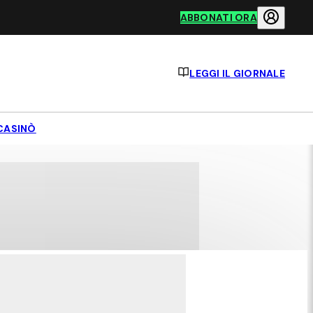
ABBONATI ORA
LEGGI IL GIORNALE
CASINÒ