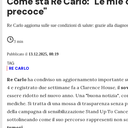
Come sta Re Carlo: "Le mie c
precoce"
Re Carlo aggiorna sulle sue condizioni di salute: grazie alla diagn
3
min
Pubblicato il
13.12.2025, 08:19
RE CARLO
Re Carlo
ha condiviso un aggiornamento importante sull
4 e registrato due settimane fa a Clarence House, il
so
essere ridotto nel nuovo anno. Una
"buona notizia"
, co
mediche. Si tratta di una mossa di trasparenza senza pr
della campagna di sensibilizzazione Stand Up To Canc
sottolineando come il suo percorso rappresenti non s
tumori.