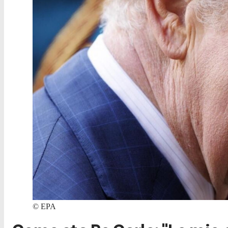
©
EPA