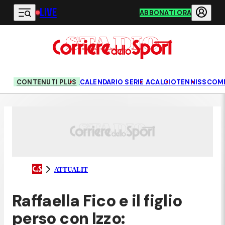
LIVE
Vai al contenuto principale
ABBONATI ORA
CONTENUTI PLUS
CALENDARIO SERIE A
CALCIO
TENNIS
SCOM
ATTUALIT
Raffaella Fico e il figlio
perso con Izzo: