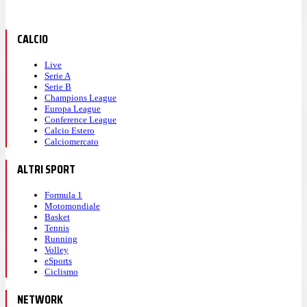
CALCIO
Live
Serie A
Serie B
Champions League
Europa League
Conference League
Calcio Estero
Calciomercato
ALTRI SPORT
Formula 1
Motomondiale
Basket
Tennis
Running
Volley
eSports
Ciclismo
NETWORK