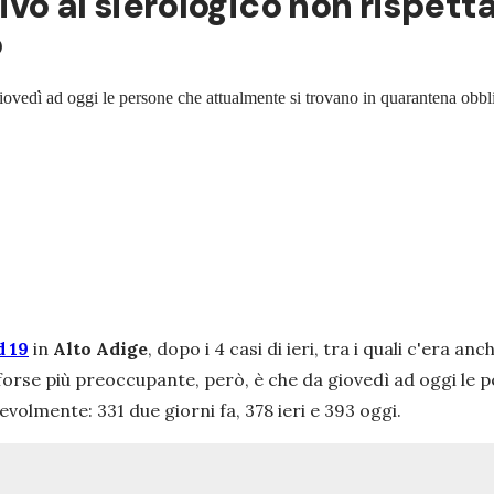
tivo al sierologico non rispet
o
ovedì ad oggi le persone che attualmente si trovano in quarantena obblig
d 19
in
Alto
Adige
, dopo i 4 casi di ieri, tra i quali c'era 
forse più preoccupante, però, è che da giovedì ad oggi le
volmente: 331 due giorni fa, 378 ieri e 393 oggi.