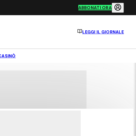
ABBONATI ORA
LEGGI IL GIORNALE
CASINÒ