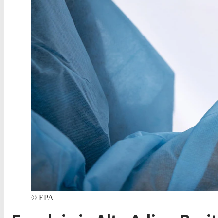
©
EPA