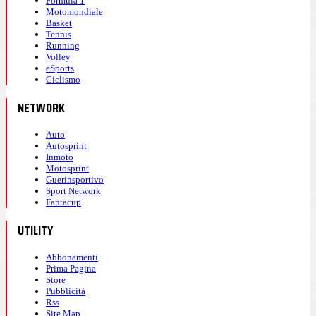
Formula 1
Motomondiale
Basket
Tennis
Running
Volley
eSports
Ciclismo
NETWORK
Auto
Autosprint
Inmoto
Motosprint
Guerinsportivo
Sport Network
Fantacup
UTILITY
Abbonamenti
Prima Pagina
Store
Pubblicità
Rss
Site Map