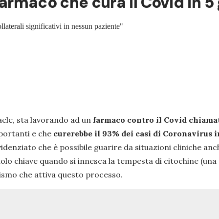
farmaco che cura il Covid in 5 
laterali significativi in nessun paziente"
raele, sta lavorando ad un
farmaco contro il Covid chiama
mportanti e che
curerebbe il 93% dei casi di Coronavirus i
evidenziato che è possibile guarire da situazioni cliniche an
ruolo chiave quando si innesca la tempesta di citochine (un
anismo che attiva questo processo.