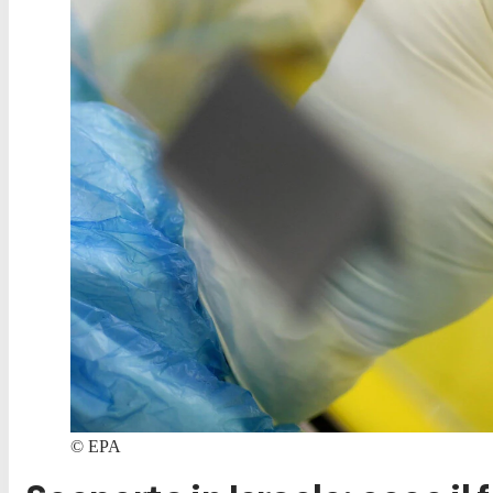
©
EPA