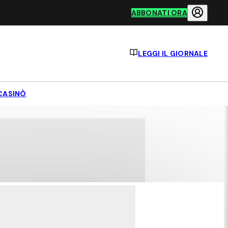
ABBONATI ORA
LEGGI IL GIORNALE
CASINÒ