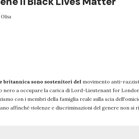
iene il Black Lives Matter"
 Olisa
le britannica sono sostenitori del
movimento anti-razzis
o nero a occupare la carica di Lord-Lieutenant for London,
ismo con i membri della famiglia reale sulla scia dell'omici
ttano affinché violenze e discriminazioni del genere non si 