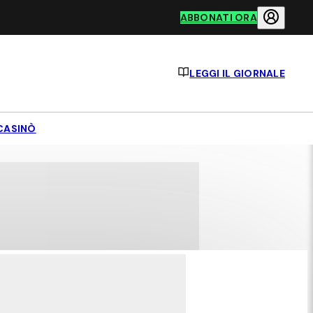
ABBONATI ORA
LEGGI IL GIORNALE
CASINÒ