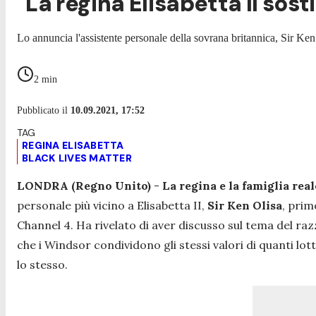
"La regina Elisabetta II sost
Lo annuncia l'assistente personale della sovrana britannica, Sir Ken
2
min
Pubblicato il
10.09.2021, 17:52
REGINA ELISABETTA
BLACK LIVES MATTER
LONDRA (Regno Unito)
-
La regina e la famiglia rea
personale più vicino a Elisabetta II,
Sir Ken Olisa
, prim
Channel 4. Ha rivelato di aver discusso sul tema del razz
che i Windsor condividono gli stessi valori di quanti lo
lo stesso.