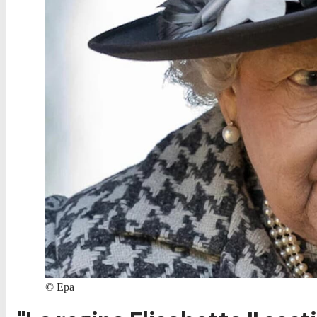
©
Epa