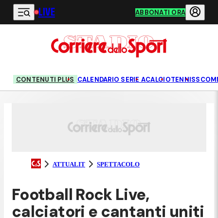
LIVE
Vai al contenuto principale
ABBONATI ORA
CONTENUTI PLUS
CALENDARIO SERIE A
CALCIO
TENNIS
SCOM
ATTUALIT
SPETTACOLO
Football Rock Live,
calciatori e cantanti uniti