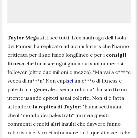
Taylor Mega
zittisce tutti. L'ex naufraga dell'Isola
dei Famosi ha replicato ad alcuni haters che l'hanno
criticata per il suo fisico longilineo e per i
consigli
fitness
che fornisce ogni giorno ai suoi numerosi
follower (oltre due milioni e mezzo).
"Ma vai a c****e
secca di m***a" Non capi
sci
un c***o di fitness e
palestra in generale... secca ridicola"
, ha scritto un
utente usando epiteti assai coloriti. Non si è fatta
attendere
la replica di Taylor
:
"È una settimana
che il "mondo dei palestrati" mi invia questi
commenti e molti altri insulti che davvero fanno
rabbrividire. Vorrei informare tutti questi esseri che