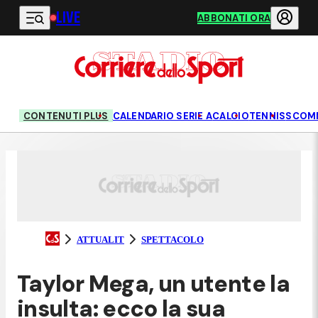
LIVE
Vai al contenuto principale
ABBONATI ORA
CONTENUTI PLUS
CALENDARIO SERIE A
CALCIO
TENNIS
SCOM
ATTUALIT
SPETTACOLO
Taylor Mega, un utente la
insulta: ecco la sua