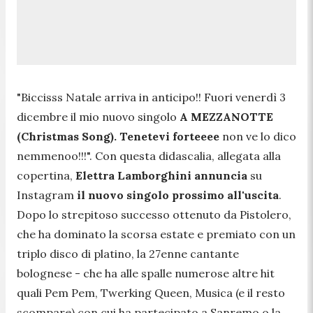
"B
iccisss Natale arriva in anticipo!! Fuori venerdì 3
dicembre il mio nuovo singolo
A MEZZANOTTE
(Christmas Song). Tenetevi forteeee
non ve lo dico
nemmenoo!!!
". Con questa didascalia, allegata alla
copertina,
Elettra Lamborghini annuncia
su
Instagram
il nuovo singolo prossimo all'uscita
.
Dopo lo strepitoso successo ottenuto da Pistolero,
che ha dominato la scorsa estate e premiato con un
triplo disco di platino, la 27enne cantante
bolognese - che ha alle spalle numerose altre hit
quali Pem Pem, Twerking Queen, Musica (e il resto
scompare) con cui ha partecipato a Sanremo o la