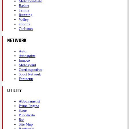
Motomondiale
Basket
Tennis
Running
Volley
eSports
Ciclismo
NETWORK
Auto
Autosprint
Inmoto
Motosprint
Guerinsportivo
Sport Network
Fantacup
UTILITY
Abbonamenti
Prima Pagina
Store
Pubblicità
Rss
Site Map
Registrati