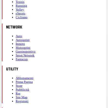
Tennis
Running
Volley
eSports
Ciclismo
NETWORK
Auto
Autosprint
Inmoto
Motosprint
Guerinsportivo
Sport Network
Fantacup
UTILITY
Abbonamenti
Prima Pagina
Store
Pubblicità
Rss
Site Map
Registrati