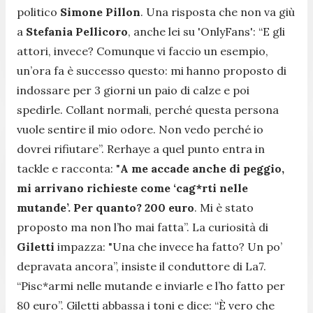
politico
Simone Pillon
. Una risposta che non va giù
a
Stefania Pellicoro
, anche lei su 'OnlyFans': “
E gli
attori, invece? Comunque vi faccio un esempio,
un’ora fa è successo questo: mi hanno proposto di
indossare per 3 giorni un paio di calze e poi
spedirle. Collant normali, perché questa persona
vuole sentire il mio odore. Non vedo perché io
dovrei rifiutare
”. Rerhaye a quel punto entra in
tackle e racconta: "
A me accade anche di peggio,
mi arrivano richieste come ‘cag*rti nelle
mutande’. Per quanto? 200 euro
. Mi è stato
proposto ma non l’ho mai fatta
”. La curiosità di
Giletti
impazza: "
Una che invece ha fatto? Un po’
depravata ancora
”, insiste il conduttore di La7.
“
Pisc*armi nelle mutande e inviarle e l’ho fatto per
80 euro
”. Giletti abbassa i toni e dice: “
È vero che