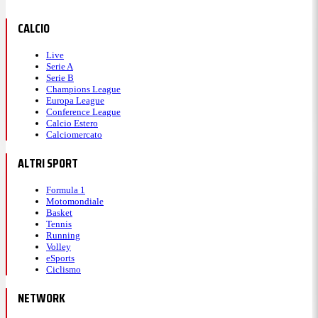
CALCIO
Live
Serie A
Serie B
Champions League
Europa League
Conference League
Calcio Estero
Calciomercato
ALTRI SPORT
Formula 1
Motomondiale
Basket
Tennis
Running
Volley
eSports
Ciclismo
NETWORK