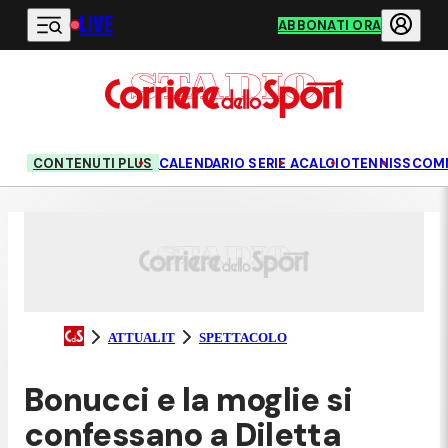
LIVE
Vai al contenuto principale
ABBONATI ORA
CONTENUTI PLUS
CALENDARIO SERIE A
CALCIO
TENNIS
SCOM
ATTUALIT
SPETTACOLO
Bonucci e la moglie si
confessano a Diletta