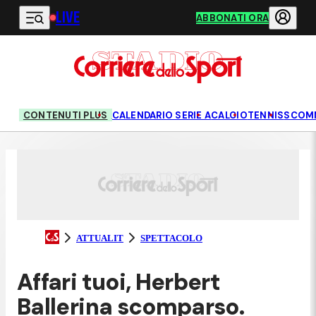
LIVE
Vai al contenuto principale
ABBONATI ORA
CONTENUTI PLUS
CALENDARIO SERIE A
CALCIO
TENNIS
SCOM
ATTUALIT
SPETTACOLO
Affari tuoi, Herbert
Ballerina scomparso.