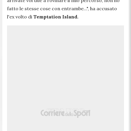
arrivate voi due a rovinare il mio percorso, non ho
fatto le stesse cose con entrambe...",
ha accusato
l'ex volto di
Temptation Island.